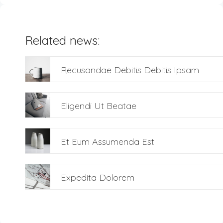
Related news:
Recusandae Debitis Debitis Ipsam
Eligendi Ut Beatae
Et Eum Assumenda Est
Expedita Dolorem