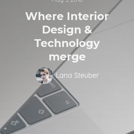
Where Interior
Design &
Technology
merge
Lana Steuber