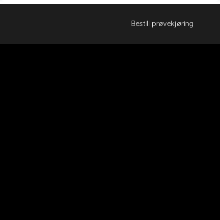
Bestill prøvekjøring
Autokompaniet AS
Telefon:
412 16 450
E-post:
christoffer@autokompaniet.no
Adresse:
Elgveien 6, 1640 Råde
Bestill prøvekjøring
Om oss
Kontakt oss
Vi kjøper din bruktbil
Brukt biler